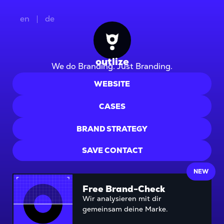
en
de
outlize
We do Branding. Just Branding.
WEBSITE
CASES
BRAND STRATEGY
SAVE CONTACT
NEW
Free Brand-Check
Wir analysieren mit dir
gemeinsam deine Marke.